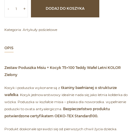
-
+
DODAJ DO KOSZYKA
Kategoria:
Artykuły pościelowe
OPIS
Zestaw Poduszka Misiu + Kocyk 75×100 Teddy Wafel Letni KOLOR
Zielony
Kocyk i poduszka wykonane są z
tkaniny baełnianej o strukturze
wafelka
. Kocyk jednowarstwowy idealnie nada się jako letnia kołderka do
wózka. Poduszka w kszłałcie misia – płaska dla noworodka. wypełnienie
poduszki to ovata antyalergiczna.
Bezpieczeństwo produktu
potwierdzone certyfikatem OEKO-TEX Standard100.
Produkt doskonale sprawdzi się od pierwszych chwil życia dziecka.