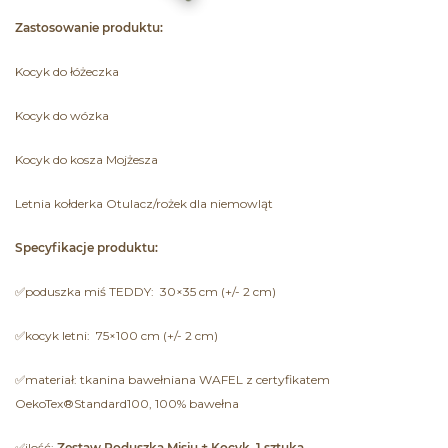
Zastosowanie produktu:
Kocyk do łóżeczka
Kocyk do wózka
Kocyk do kosza Mojżesza
Letnia kołderka Otulacz/rożek dla niemowląt
Specyfikacje produktu:
✅poduszka miś TEDDY: 30×35 cm (+/- 2 cm)
✅kocyk letni: 75×100 cm (+/- 2 cm)
✅materiał: tkanina bawełniana WAFEL z certyfikatem
OekoTex®Standard100, 100% bawełna
✅ilość:
Zestaw Poduszka Misiu + Kocyk 1 sztuka