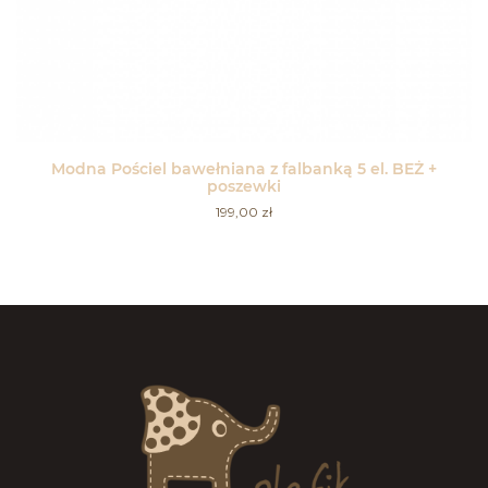
Modna Pościel bawełniana z falbanką 5 el. BEŻ +
poszewki
199,00
zł