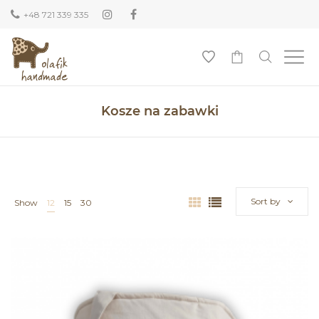
+48 721 339 335
0
Kosze na zabawki
Sort by
Show
12
15
30