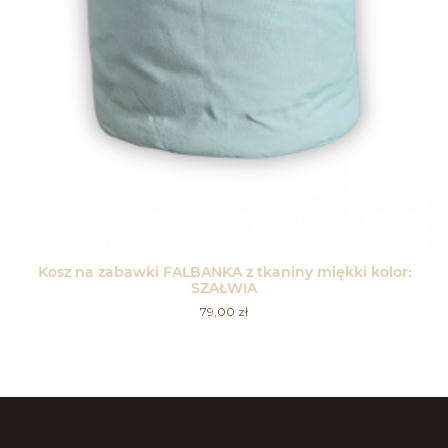
Kosz na zabawki FALBANKA z tkaniny miękki kolor:
SZAŁWIA
79,00
zł