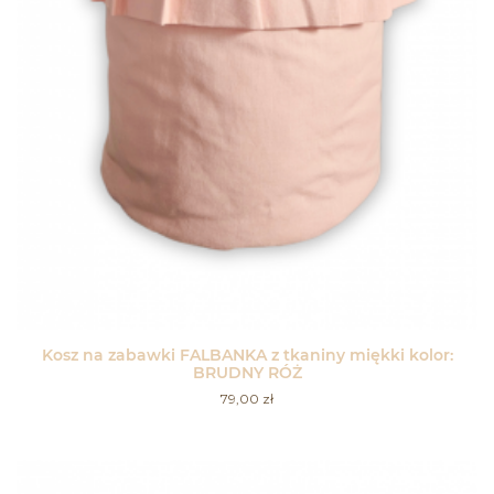
Kosz na zabawki FALBANKA z tkaniny miękki kolor:
BRUDNY RÓŻ
79,00
zł