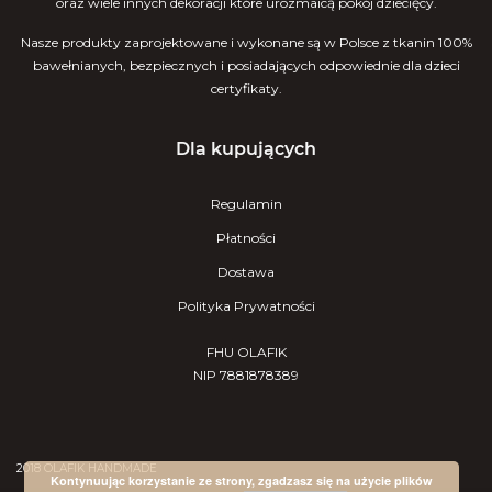
oraz wiele innych dekoracji które urozmaicą pokój dziecięcy.
Nasze produkty zaprojektowane i wykonane są w Polsce z tkanin 100%
bawełnianych, bezpiecznych i posiadających odpowiednie dla dzieci
certyfikaty.
Dla kupujących
Regulamin
Płatności
Dostawa
Polityka Prywatności
FHU OLAFIK
NIP 7881878389
2018 OLAFIK HANDMADE
Kontynuując korzystanie ze strony, zgadzasz się na użycie plików