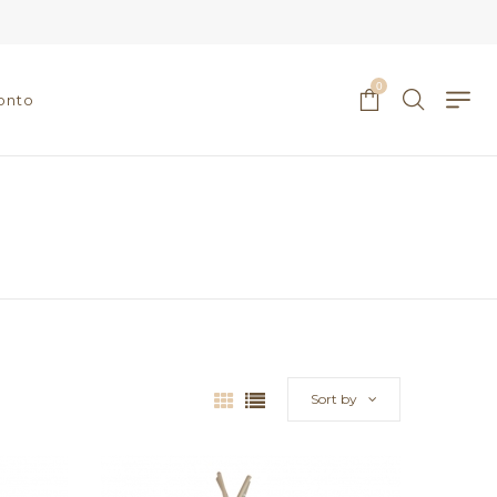
0
onto
Sort by