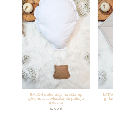
BALON dekoracja na ścianę,
LATAW
girlanda, zawieszka do pokoju
girl
dziecka
69,00
zł