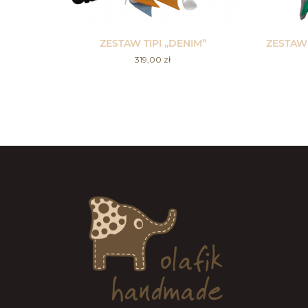
ZESTAW TIPI „DENIM”
ZESTAW 
319,00
zł