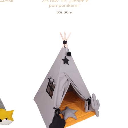
ZARYMI
ZESTAW TIPI „Denim z
pomponikami”
359,00
zł