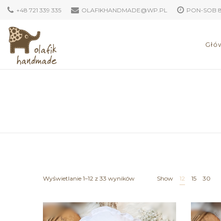
+48 721 339 335
OLAFIKHANDMADE@WP.PL
PON-SOB 8:
Głó
Wyświetlanie 1–12 z 33 wyników
Show
12
15
30