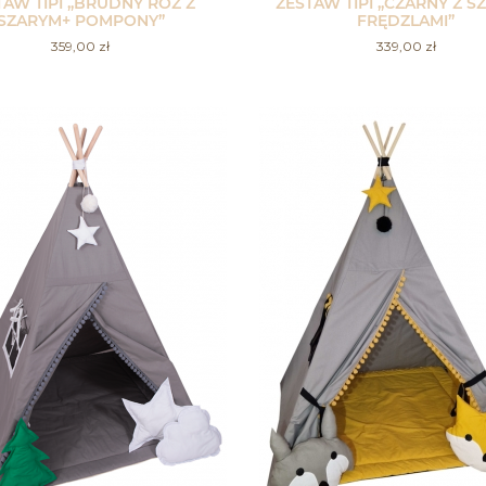
TAW TIPI „BRUDNY RÓŻ Z
ZESTAW TIPI „CZARNY Z S
SZARYM+ POMPONY”
FRĘDZLAMI”
359,00
zł
339,00
zł