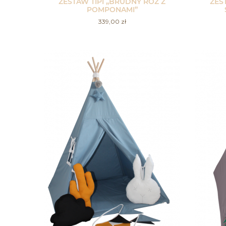
ZESTAW TIPI „BRUDNY RÓŻ Z
ZES
POMPONAMI”
339,00
zł