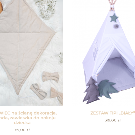
IEC na ścianę dekoracja,
ZESTAW TIPI „BIAŁY”
anda, zawieszka do pokoju
319,00
zł
dziecka
59,00
zł