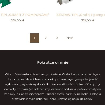
TIPI „GRAFIT Z POMPONAMI”
ZESTAW TIPI „Grafit z pomp
339,00
zł
359,00
zł
1
2
3
Next
Pokrótce o mnie
Witam Was serdecznie w naszym świecie. Olafik Handmade to miejsce
dla rodziców i dzieci. Nasze produkty charakteryzuje wysoka jakość
wykonania, wyważony dobór tkanin oraz dbałość o detale. Oferujemy
namioty tipi, wiszące baldachimy, ozdobne poduszki, pościele, maty do
zabawy, girlandy, pióropusze, łapacze snów, narzuty na łóżko, zasłonki
oraz wiele innych dekoracji które urozmaicą pokój dziecięcy.